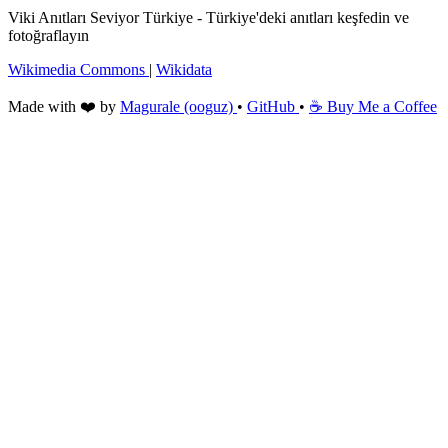
Viki Anıtları Seviyor Türkiye - Türkiye'deki anıtları keşfedin ve
fotoğraflayın
Wikimedia Commons
|
Wikidata
Made with ❤️ by
Magurale (ooguz)
•
GitHub
•
☕ Buy Me a Coffee