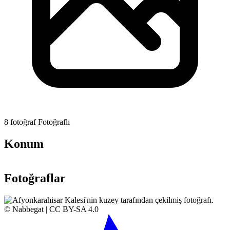
8 fotoğraf
Fotoğraflı
Konum
Leaflet
|
© OpenStreetMap contributors |
Wikimedia Commons
| Made with ❤️ by
ooguz
+
Fotoğraflar
−
© Nabbegat | CC BY-SA 4.0