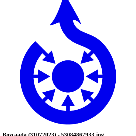
Bozcaada (31072023) - 53084867933.jpg