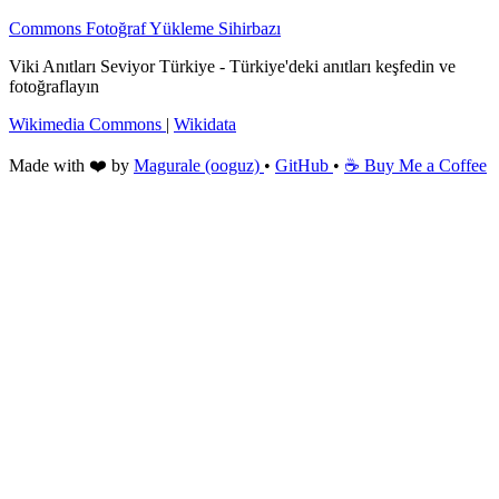
Commons Fotoğraf Yükleme Sihirbazı
Viki Anıtları Seviyor Türkiye - Türkiye'deki anıtları keşfedin ve
fotoğraflayın
Wikimedia Commons
|
Wikidata
Made with ❤️ by
Magurale (ooguz)
•
GitHub
•
☕ Buy Me a Coffee