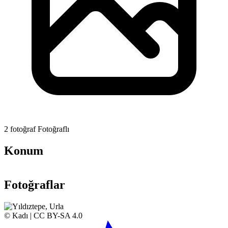
2 fotoğraf
Fotoğraflı
Konum
Leaflet
|
© OpenStreetMap contributors |
Wikimedia Commons
| Made with ❤️ by
ooguz
+
Fotoğraflar
−
© Kadı | CC BY-SA 4.0