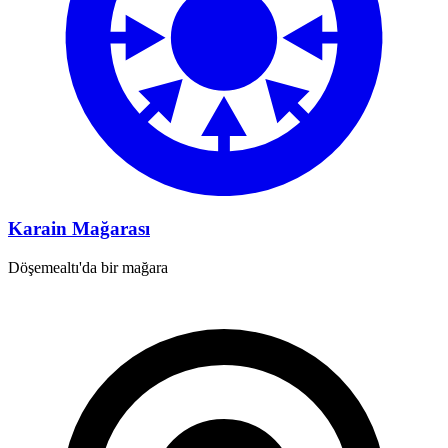
Karain Mağarası
Döşemealtı'da bir mağara