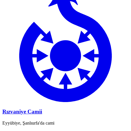
Rızvaniye Camii
Eyyübiye, Şanlıurfa'da cami