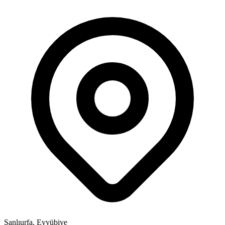
Şanlıurfa, Eyyübiye